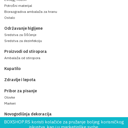
Potrošni materijal
Biorazgradiva ambalaža za hranu
Ostalo
Održavanje higijene
Sredstva za čišćenje
Sredstva za dezinfekciju
Proizvodi od stiropora
Ambalaža od stiropora
Kupatilo
Zdravlje i lepota
Pribor za pisanje
Olovke
Markeri
Novogodišnja dekoracija
BOXSHOP.RS koristi kolačiće za pružanje boljeg korisničkog
iskustva, kao i u marketinške svrhe.