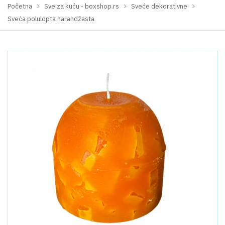
Početna
Sve za kuću - boxshop.rs
Sveće dekorativne
Sveća polulopta narandžasta