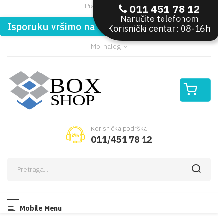
Pratite nas:
011 451 78 12
Naručite telefonom
Isporuku vršimo na teritoriji Republike Srbije
Korisnički centar: 08-16h
Moj nalog
Korisnička podrška
011/451 78 12
Mobile Menu