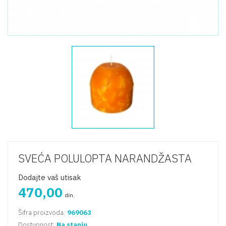
SVEĆA POLULOPTA NARANDŽASTA
Dodajte vaš utisak
470,00
din.
Šifra proizvoda:
969063
Dostupnost:
Na stanju