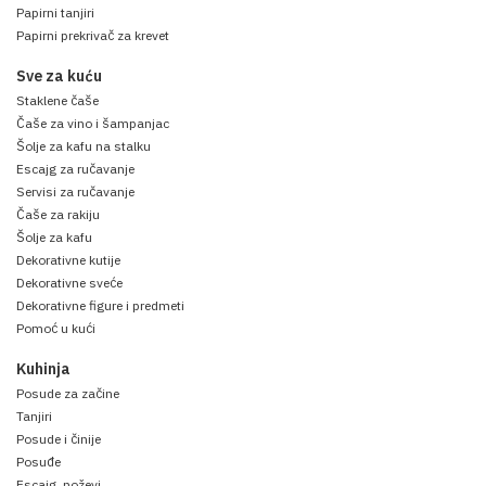
Papirni tanjiri
Papirni prekrivač za krevet
Sve za kuću
Staklene čaše
Čaše za vino i šampanjac
Šolje za kafu na stalku
Escajg za ručavanje
Servisi za ručavanje
Čaše za rakiju
Šolje za kafu
Dekorativne kutije
Dekorativne sveće
Dekorativne figure i predmeti
Pomoć u kući
Kuhinja
Posude za začine
Tanjiri
Posude i činije
Posuđe
Escajg, noževi