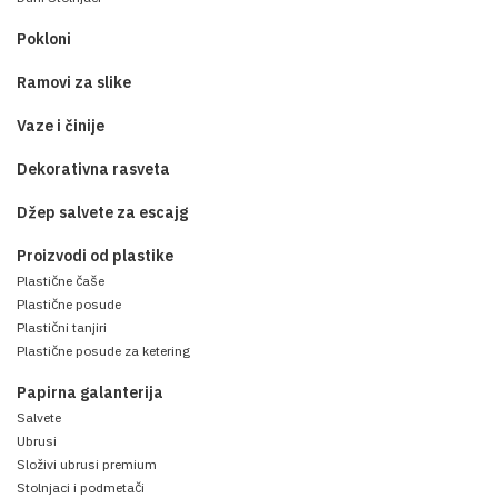
Pokloni
Ramovi za slike
Vaze i činije
Dekorativna rasveta
Džep salvete za escajg
Proizvodi od plastike
Plastične čaše
Plastične posude
Plastični tanjiri
Plastične posude za ketering
Papirna galanterija
Salvete
Ubrusi
Složivi ubrusi premium
Stolnjaci i podmetači