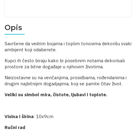
Opis
Savršene da vedrim bojama i toplim tonovima dekorišu svaki
ambijent koji odaberete.
Kupci ih često biraju kako bi posebnim notama dekorisali
prostore za bitne događaje u njihovim životima.
Neizostavne su na venčanjima, prosidbama, rođendanima i
drugim najbitnijim dogadjajima, koji se pamte čitav život.
Veliki su simbol mira, čistote, ljubavi i toplote.
Visina i širina
: 10x9cm
Ručni rad