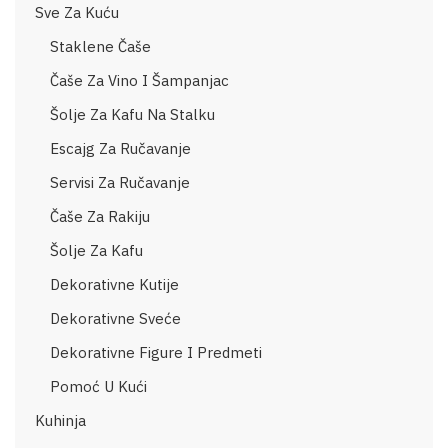
Sve Za Kuću
Staklene Čaše
Čaše Za Vino I Šampanjac
Šolje Za Kafu Na Stalku
Escajg Za Ručavanje
Servisi Za Ručavanje
Čaše Za Rakiju
Šolje Za Kafu
Dekorativne Kutije
Dekorativne Sveće
Dekorativne Figure I Predmeti
Pomoć U Kući
Kuhinja