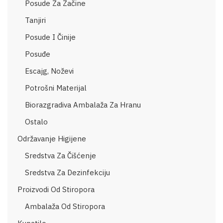
Posude Za Začine
Tanjiri
Posude I Činije
Posuđe
Escajg, Noževi
Potrošni Materijal
Biorazgradiva Ambalaža Za Hranu
Ostalo
Održavanje Higijene
Sredstva Za Čišćenje
Sredstva Za Dezinfekciju
Proizvodi Od Stiropora
Ambalaža Od Stiropora