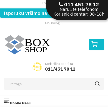
Pratite nas:
011 451 78 12
Naručite telefonom
Isporuku vršimo na teritoriji Republike Srbije
Korisnički centar: 08-16h
Moj nalog
Korisnička podrška
011/451 78 12
Mobile Menu