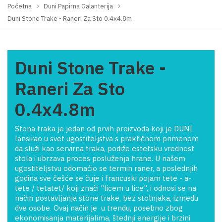
Početna
Duni Papirna Galanterija
Duni Stone Trake - Raneri Za Sto 0.4x4.8m
Duni Stone Trake -
Raneri Za Sto
0.4x4.8m
Stona traka je jedan od prvih proizvoda koji je DUNI
lansirao u svet ugostiteljstva s praktičnom primenom
da služi kao servirna traka, podiže estetsku vrednost
stola i ubrzava proces posluženja hrane. U našem
ugostiteljstvu odomaćio se termin raner, a poslednjih
godina sve češće se čuje i francuski pojam tete - a-
tete / tetatet/ koji znači "licem u lice", i odnosi se na
način postavljanja stone trake, bez stolnjaka, između
dve osobe. Ovaj način je u trendu, posebno zbog
ekonomisanja materijalima, štednji energije i brzini