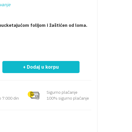
ovanje
 pucketajućom folijom i žaštićen od loma.
+ Dodaj u korpu
Sigurno plaćanje
 7.000 din
100% sigurno plaćanje