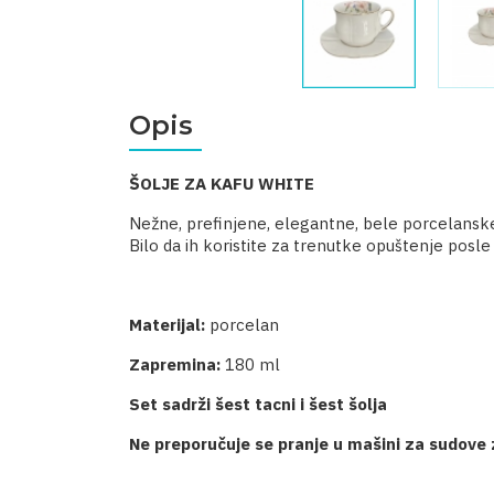
Opis
ŠOLJE ZA KAFU WHITE
Nežne, prefinjene, elegantne, bele porcelanske 
Bilo da ih koristite za trenutke opuštenje posle
Materijal:
porcelan
Zapremina:
180 ml
Set sadrži šest tacni i šest šolja
Ne preporučuje se pranje u mašini za sudove 