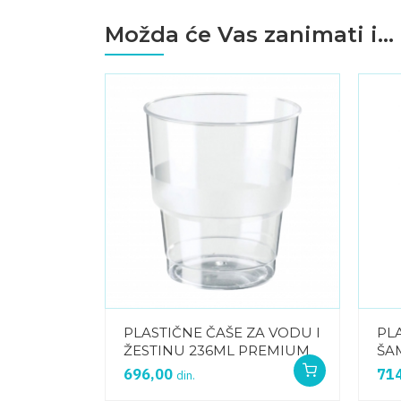
Možda će Vas zanimati i...
A RAKIJU
PLASTIČNE ČAŠE ZA VODU I
PL
,1CL
ŽESTINU 236ML PREMIUM
ŠA
696,00
71
din.