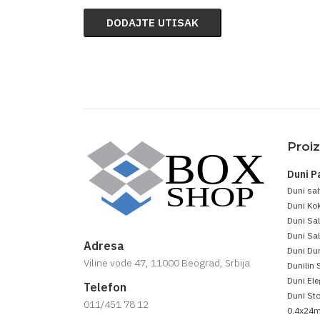
DODAJTE UTISAK
Proi
Duni P
Duni sal
Duni Kok
Duni Sa
Duni Sal
Adresa
Duni Dun
Viline vode 47, 11000 Beograd, Srbija
Dunilin 
Duni Ele
Telefon
Duni Sto
011/451 78 12
0.4x24