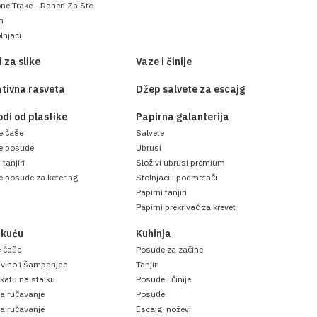
ne Trake - Raneri Za Sto
m
lnjaci
 za slike
Vaze i činije
tivna rasveta
Džep salvete za escajg
odi od plastike
Papirna galanterija
e čaše
Salvete
ne posude
Ubrusi
 tanjiri
Složivi ubrusi premium
e posude za ketering
Stolnjaci i podmetači
Papirni tanjiri
Papirni prekrivač za krevet
 kuću
Kuhinja
e čaše
Posude za začine
 vino i šampanjac
Tanjiri
 kafu na stalku
Posude i činije
a ručavanje
Posuđe
za ručavanje
Escajg, noževi