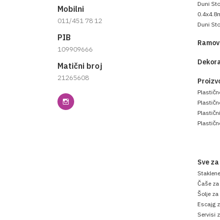
Duni Sto
Mobilni
0.4x4.8
011/451 78 12
Duni Sto
PIB
Ramovi
109909666
Dekora
Matični broj
21265608
Proizv
Plastičn
Plastič
Plastični
Plastičn
Sve za
Staklen
Čaše za
Šolje za
Escajg z
Servisi 