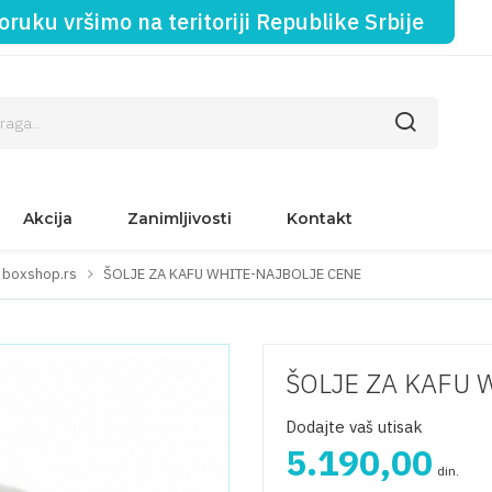
oruku vršimo na teritoriji Republike Srbije
Akcija
Zanimljivosti
Kontakt
- boxshop.rs
ŠOLJE ZA KAFU WHITE-NAJBOLJE CENE
ŠOLJE ZA KAFU 
Dodajte vaš utisak
5.190,00
din.