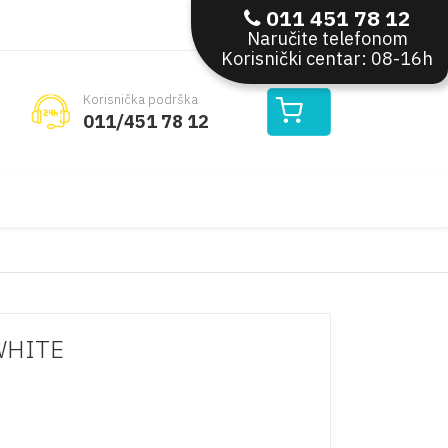
011 451 78 12
Moj nalog
Naručite telefonom
Korisnički centar: 08-16h
Korisnička podrška
011/451 78 12
WHITE