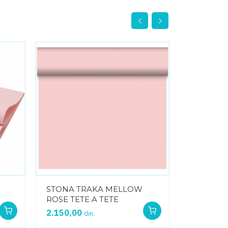
STONA TRAKA MELLOW
PLASTIČ
ROSE TETE A TETE
RAKIJU 
2.150,00
450,00
din.
di