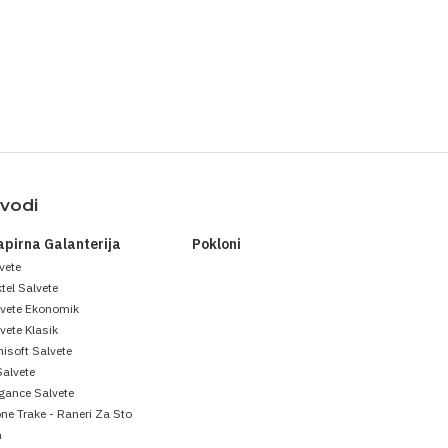
zvodi
apirna Galanterija
Pokloni
vete
tel Salvete
lvete Ekonomik
vete Klasik
isoft Salvete
Salvete
gance Salvete
ne Trake - Raneri Za Sto
m