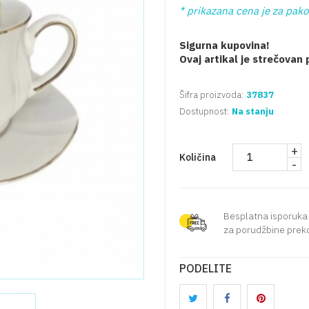
* prikazana cena je za pak
Sigurna kupovina!
Ovaj artikal je strečovan
Šifra proizvoda:
37837
Dostupnost:
Na stanju
+
Količina
-
Besplatna isporuka
za porudžbine preko
PODELITE