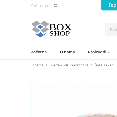
Isp
Pratite nas:
Početna
O nama
Proizvodi
Početna
Sve za kuću - boxshop.rs
Šolje za kafu 