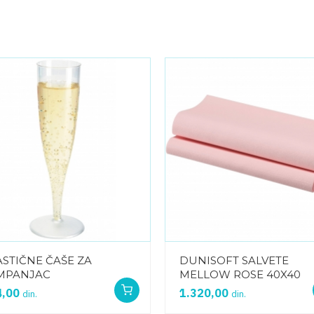
ASTIČNE ČAŠE ZA
DUNISOFT SALVETE
MPANJAC
MELLOW ROSE 40X40
4,00
1.320,00
din.
din.