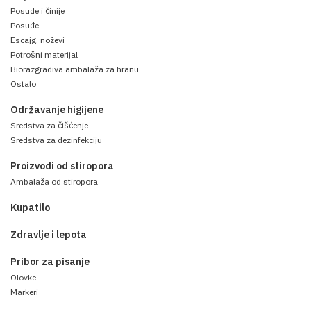
Posude i činije
Posuđe
Escajg, noževi
Potrošni materijal
Biorazgradiva ambalaža za hranu
Ostalo
Održavanje higijene
Sredstva za čišćenje
Sredstva za dezinfekciju
Proizvodi od stiropora
Ambalaža od stiropora
Kupatilo
Zdravlje i lepota
Pribor za pisanje
Olovke
Markeri