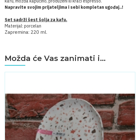
kafu, možda kapućino, produženi ili kraći espresso.
Napravite svojim prijateljima i sebi kompletan ugođaj..!
Set sadrži šest šolja za kafu.
Materijal: porcelan
Zapremina: 220 ml.
Možda će Vas zanimati i...