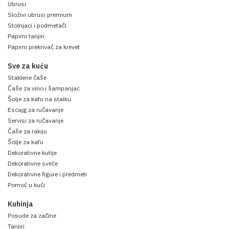
Ubrusi
Složivi ubrusi premium
Stolnjaci i podmetači
Papirni tanjiri
Papirni prekrivač za krevet
Sve za kuću
Staklene čaše
Čaše za vino i šampanjac
Šolje za kafu na stalku
Escajg za ručavanje
Servisi za ručavanje
Čaše za rakiju
Šolje za kafu
Dekorativne kutije
Dekorativne sveće
Dekorativne figure i predmeti
Pomoć u kući
Kuhinja
Posude za začine
Tanjiri