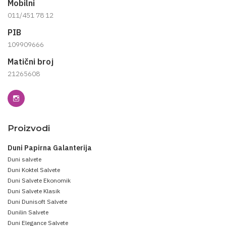
Mobilni
011/451 78 12
PIB
109909666
Matični broj
21265608
Proizvodi
Duni Papirna Galanterija
Duni salvete
Duni Koktel Salvete
Duni Salvete Ekonomik
Duni Salvete Klasik
Duni Dunisoft Salvete
Dunilin Salvete
Duni Elegance Salvete