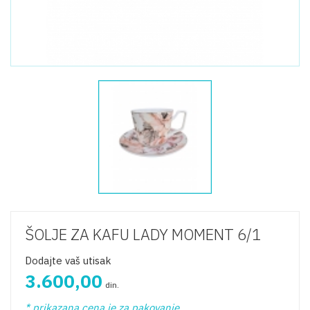
ŠOLJE ZA KAFU LADY MOMENT 6/1
Dodajte vaš utisak
3.600,00
din.
* prikazana cena je za pakovanje