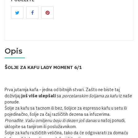
Opis
ŠOLJE ZA KAFU LADY MOMENT 6/1
Prva jutarnja kafa - jedna od bitnijih stvari. Zašto ne biste taj
doživljaj
još više ulepšali
sa
porcelanskim šoljama za kafu
iz naše
ponude.
Šolje za kafu sa tacnom ili bez, šoljice za espresso kafu u setu ili
pojedinačno, šolje za čaj različitih dezena sa infuzerima.
Pronađite
Vašu omiljenu boju ili dezen još danas
u našoj ponudi,
uklopite sa tanjirom ili poslužavnikom.
Šolje za kafu različitih veličina, tako da će odgovarati za domaću