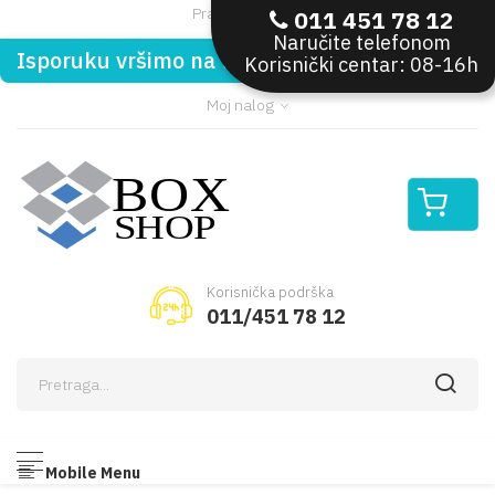
Pratite nas:
011 451 78 12
Naručite telefonom
Isporuku vršimo na teritoriji Republike Srbije
Korisnički centar: 08-16h
Moj nalog
Korisnička podrška
011/451 78 12
Mobile Menu