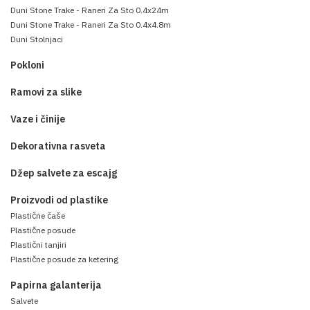
Duni Stone Trake - Raneri Za Sto 0.4x24m
Duni Stone Trake - Raneri Za Sto 0.4x4.8m
Duni Stolnjaci
Pokloni
Ramovi za slike
Vaze i činije
Dekorativna rasveta
Džep salvete za escajg
Proizvodi od plastike
Plastične čaše
Plastične posude
Plastični tanjiri
Plastične posude za ketering
Papirna galanterija
Salvete