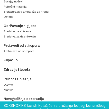
Escajg, noževi
Potrošni materijal
Biorazgradiva ambalaža za hranu
Ostalo
Održavanje higijene
Sredstva za čišćenje
Sredstva za dezinfekciju
Proizvodi od stiropora
Ambalaža od stiropora
Kupatilo
Zdravlje i lepota
Pribor za pisanje
Olovke
Markeri
Novogodišnja dekoracija
BOXSHOP.RS koristi kolačiće za pružanje boljeg korisničkog