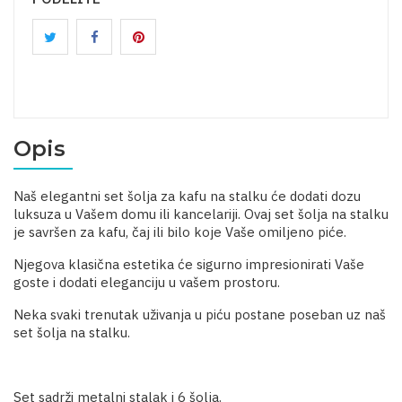
Opis
Naš elegantni set šolja za kafu na stalku će dodati dozu
luksuza u Vašem domu ili kancelariji. Ovaj set šolja na stalku
je savršen za kafu, čaj ili bilo koje Vaše omiljeno piće.
Njegova klasična estetika će sigurno impresionirati Vaše
goste i dodati eleganciju u vašem prostoru.
Neka svaki trenutak uživanja u piću postane poseban uz naš
set šolja na stalku.
Set sadrži metalni stalak i 6 šolja.