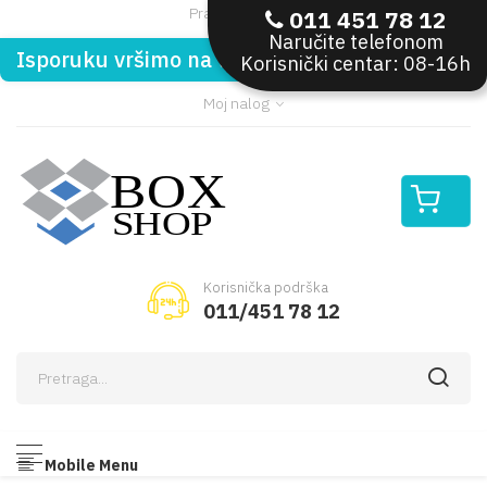
Pratite nas:
011 451 78 12
Naručite telefonom
Isporuku vršimo na teritoriji Republike Srbije
Korisnički centar: 08-16h
Moj nalog
Korisnička podrška
011/451 78 12
Mobile Menu