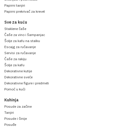
Papirni tanjiri
Papirni prekrivač za krevet
Sve za kuću
Staklene čaše
Čaše za vino i šampanjac
Šolje za kafu na stalku
Escajg za ručavanje
Servisi za ručavanje
Čaše za rakiju
Šolje za kafu
Dekorativne kutije
Dekorativne sveće
Dekorativne figure i predmeti
Pomoć u kući
Kuhinja
Posude za začine
Tanjiri
Posude i činije
Posuđe