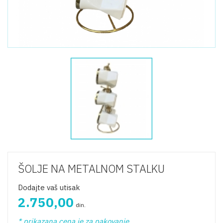
ŠOLJE NA METALNOM STALKU
Dodajte vaš utisak
2.750,00
din.
* prikazana cena je za pakovanje