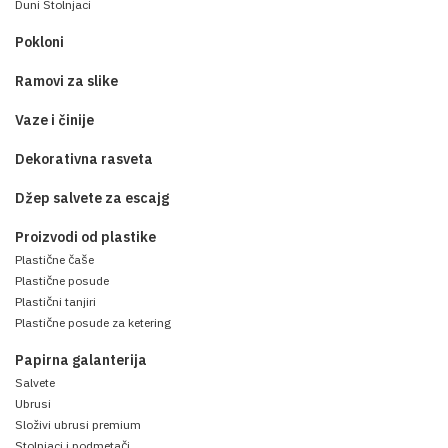
Duni Stolnjaci
Pokloni
Ramovi za slike
Vaze i činije
Dekorativna rasveta
Džep salvete za escajg
Proizvodi od plastike
Plastične čaše
Plastične posude
Plastični tanjiri
Plastične posude za ketering
Papirna galanterija
Salvete
Ubrusi
Složivi ubrusi premium
Stolnjaci i podmetači