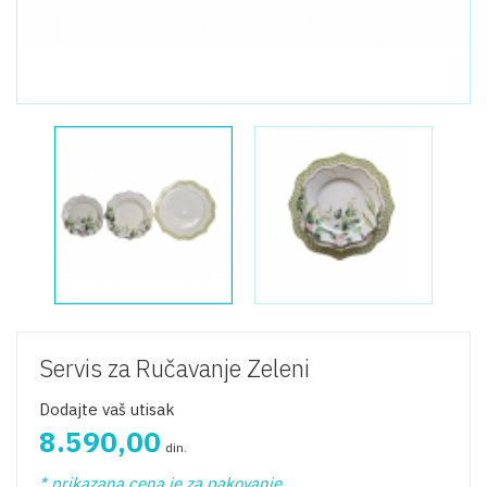
Servis za Ručavanje Zeleni
Dodajte vaš utisak
8.590,00
din.
* prikazana cena je za pakovanje