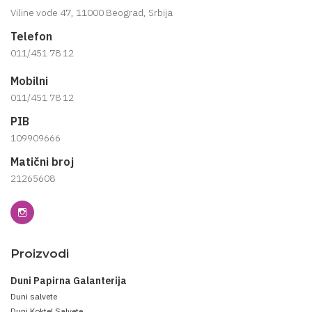
Viline vode 47, 11000 Beograd, Srbija
Telefon
011/451 78 12
Mobilni
011/451 78 12
PIB
109909666
Matični broj
21265608
Proizvodi
Duni Papirna Galanterija
Duni salvete
Duni Koktel Salvete