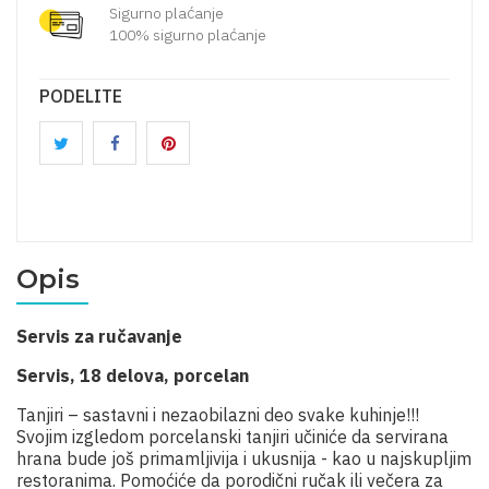
Sigurno plaćanje
100% sigurno plaćanje
PODELITE
Opis
Servis za ručavanje
Servis, 18 delova, porcelan
Tanjiri – sastavni i nezaobilazni deo svake kuhinje!!!
Svojim izgledom porcelanski tanjiri učiniće da servirana
hrana bude još primamljivija i ukusnija - kao u najskupljim
restoranima. Pomoćiće da porodični ručak ili večera za