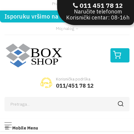
Pratite nas:
011 451 78 12
Naručite telefonom
Isporuku vršimo na teritoriji Republike Srbije
Korisnički centar: 08-16h
Moj nalog
Korisnička podrška
011/451 78 12
Mobile Menu