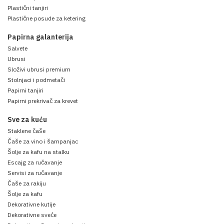
Plastični tanjiri
Plastične posude za ketering
Papirna galanterija
Salvete
Ubrusi
Složivi ubrusi premium
Stolnjaci i podmetači
Papirni tanjiri
Papirni prekrivač za krevet
Sve za kuću
Staklene čaše
Čaše za vino i šampanjac
Šolje za kafu na stalku
Escajg za ručavanje
Servisi za ručavanje
Čaše za rakiju
Šolje za kafu
Dekorativne kutije
Dekorativne sveće