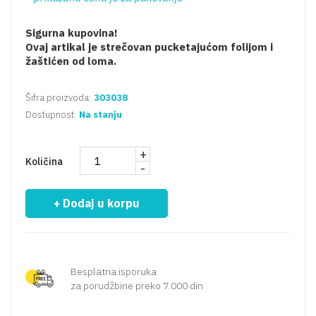
Sigurna kupovina!
Ovaj artikal je strečovan pucketajućom folijom i
žaštićen od loma.
Šifra proizvoda:
303038
Dostupnost:
Na stanju
+
Količina
-
+ Dodaj u korpu
Besplatna isporuka
za porudžbine preko 7.000 din