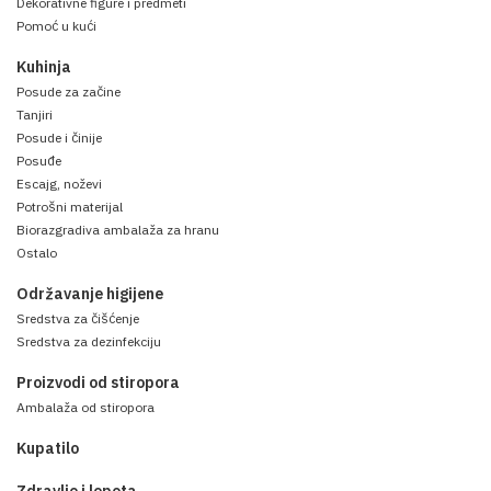
Dekorativne figure i predmeti
Pomoć u kući
Kuhinja
Posude za začine
Tanjiri
Posude i činije
Posuđe
Escajg, noževi
Potrošni materijal
Biorazgradiva ambalaža za hranu
Ostalo
Održavanje higijene
Sredstva za čišćenje
Sredstva za dezinfekciju
Proizvodi od stiropora
Ambalaža od stiropora
Kupatilo
Zdravlje i lepota