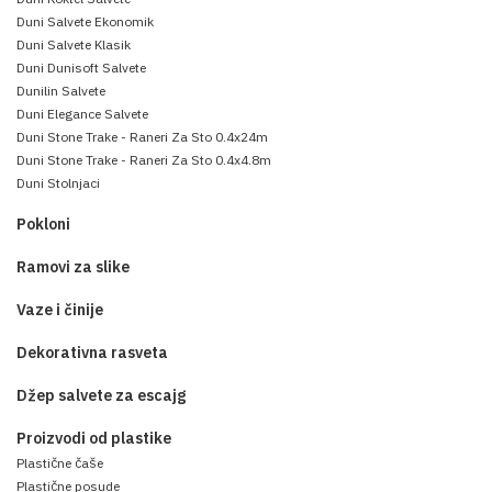
Duni Salvete Ekonomik
Duni Salvete Klasik
Duni Dunisoft Salvete
Dunilin Salvete
Duni Elegance Salvete
Duni Stone Trake - Raneri Za Sto 0.4x24m
Duni Stone Trake - Raneri Za Sto 0.4x4.8m
Duni Stolnjaci
Pokloni
Ramovi za slike
Vaze i činije
Dekorativna rasveta
Džep salvete za escajg
Proizvodi od plastike
Plastične čaše
Plastične posude