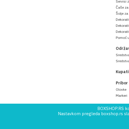
Servisi 
Čaše za 
Šolje za
Dekorati
Dekorat
Dekorati
Pomoć u
Održav
Sredstva
Sredstva
Kupati
Pribor
Olovke
Markeri
BOXSHOP.RS kori
Nastavkom pregleda boxshop.rs slaž
Copyright © 2019
Norma Reclamare
. All Right