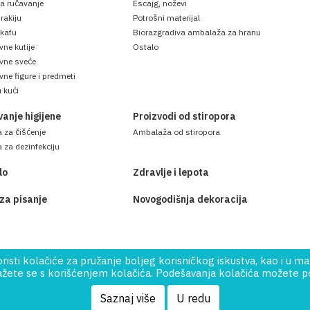
za ručavanje
Escajg, noževi
rakiju
Potrošni materijal
 kafu
Biorazgradiva ambalaža za hranu
vne kutije
Ostalo
ivne sveće
vne figure i predmeti
 kući
anje higijene
Proizvodi od stiropora
 za čišćenje
Ambalaža od stiropora
 za dezinfekciju
lo
Zdravlje i lepota
 za pisanje
Novogodišnja dekoracija
sti kolačiće za pružanje boljeg korisničkog iskustva, kao i u ma
ete se s korišćenjem kolačića. Podešavanja kolačića možete pod
 Reserved.
Saznaj više
U redu