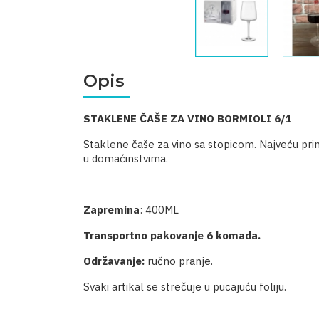
Opis
STAKLENE ČAŠE ZA VINO BORMIOLI 6/1
Staklene čaše za vino sa stopicom. Najveću pri
u domaćinstvima.
Zapremina
: 400ML
Transportno pakovanje 6 komada.
Održavanje:
ručno pranje.
Svaki artikal se strečuje u pucajuću foliju.