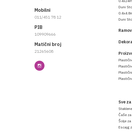
0.4x24
Duni Sto
Mobilni
0.4x4.8
011/451 78 12
Duni Sto
PIB
Ramovi
109909666
Dekora
Matični broj
21265608
Proizv
Plastičn
Plastič
Plastični
Plastičn
Sve za
Staklen
Čaše za
Šolje za
Escajg z