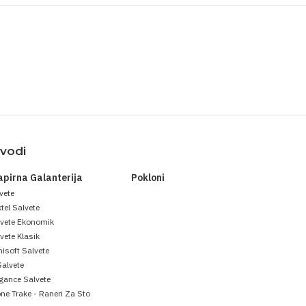
zvodi
apirna Galanterija
Pokloni
vete
tel Salvete
lvete Ekonomik
vete Klasik
isoft Salvete
Salvete
gance Salvete
ne Trake - Raneri Za Sto