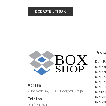
DODAJTE UTISAK
Proi
Duni P
Duni sal
Duni Kok
Duni Sa
Duni Sal
Adresa
Duni Dun
Viline vode 47, 11000 Beograd, Srbija
Dunilin 
Duni Ele
Telefon
Duni Sto
011/451 78 12