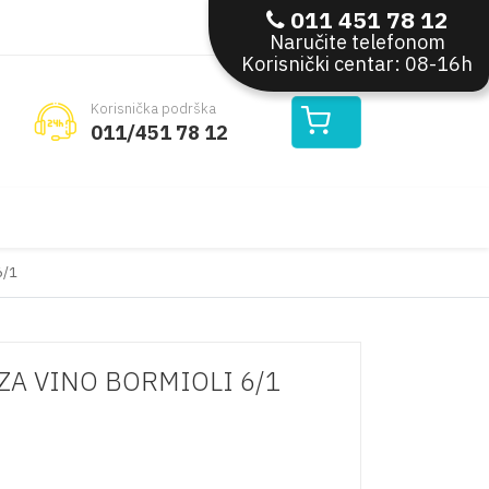
011 451 78 12
Moj nalog
Naručite telefonom
Korisnički centar: 08-16h
Korisnička podrška
011/451 78 12
6/1
ZA VINO BORMIOLI 6/1