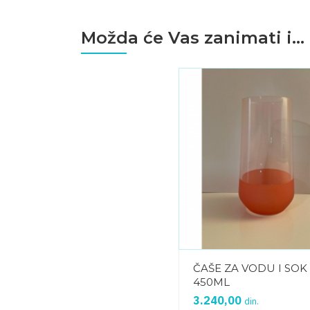
Možda će Vas zanimati i...
ČAŠE ZA VODU I SOK
450ML
3.240,00
din.