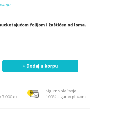
ovanje
 pucketajućom folijom i žaštićen od loma.
+ Dodaj u korpu
Sigurno plaćanje
 7.000 din
100% sigurno plaćanje