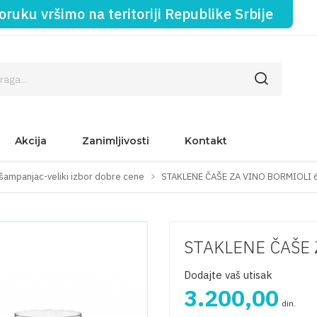
oruku vršimo na teritoriji Republike Srbije
Akcija
Zanimljivosti
Kontakt
 šampanjac-veliki izbor dobre cene
STAKLENE ČAŠE ZA VINO BORMIOLI 
STAKLENE ČAŠE 
Dodajte vaš utisak
3.200,00
din.