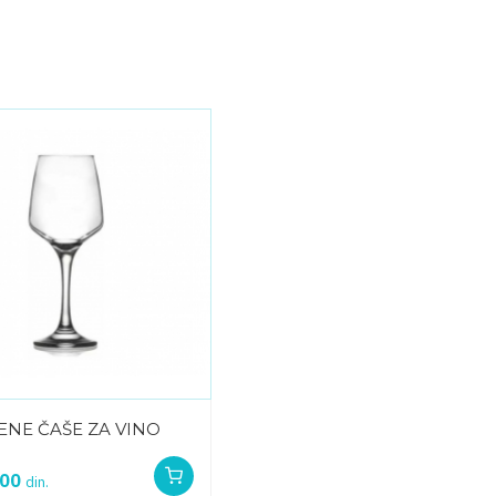
ENE ČAŠE ZA VINO
1
,00
din.