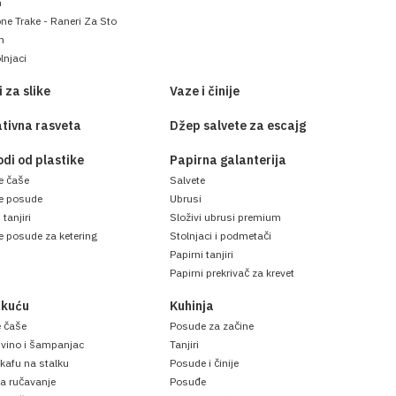
m
ne Trake - Raneri Za Sto
m
lnjaci
 za slike
Vaze i činije
tivna rasveta
Džep salvete za escajg
odi od plastike
Papirna galanterija
e čaše
Salvete
ne posude
Ubrusi
 tanjiri
Složivi ubrusi premium
e posude za ketering
Stolnjaci i podmetači
Papirni tanjiri
Papirni prekrivač za krevet
 kuću
Kuhinja
e čaše
Posude za začine
 vino i šampanjac
Tanjiri
 kafu na stalku
Posude i činije
a ručavanje
Posuđe