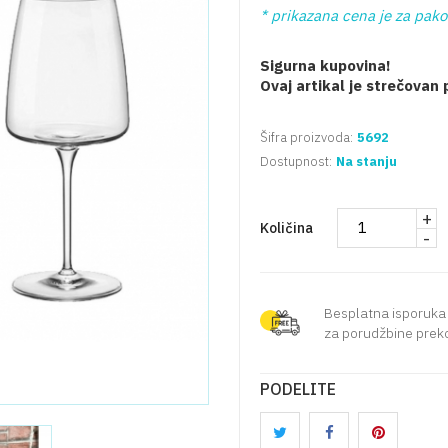
* prikazana cena je za pak
Sigurna kupovina!
Ovaj artikal je strečovan
Šifra proizvoda:
5692
Dostupnost:
Na stanju
+
Količina
-
Besplatna isporuka
za porudžbine preko
PODELITE