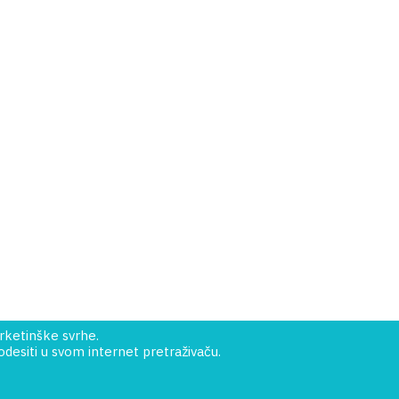
rketinške svrhe.
esiti u svom internet pretraživaču.
Uslovi kupovine
Kako kupiti?