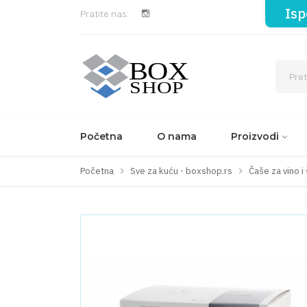
Isp
Pratite nas:
Početna
O nama
Proizvodi
Početna
Sve za kuću - boxshop.rs
Čaše za vino i