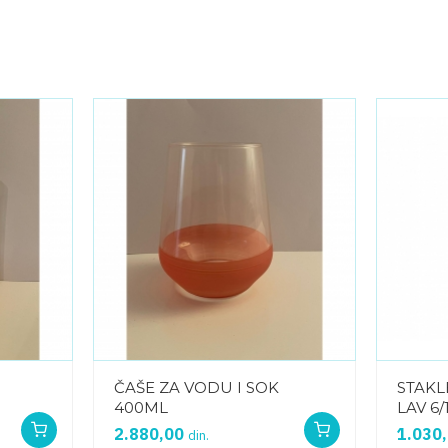
ČAŠE ZA VODU I SOK
STAKL
400ML
LAV 6/
2.880,00
1.030
din.