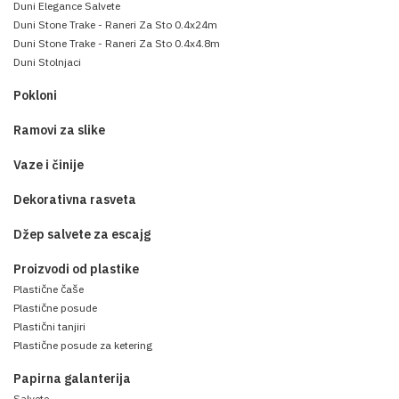
Duni Elegance Salvete
Duni Stone Trake - Raneri Za Sto 0.4x24m
Duni Stone Trake - Raneri Za Sto 0.4x4.8m
Duni Stolnjaci
Pokloni
Ramovi za slike
Vaze i činije
Dekorativna rasveta
Džep salvete za escajg
Proizvodi od plastike
Plastične čaše
Plastične posude
Plastični tanjiri
Plastične posude za ketering
Papirna galanterija
Salvete