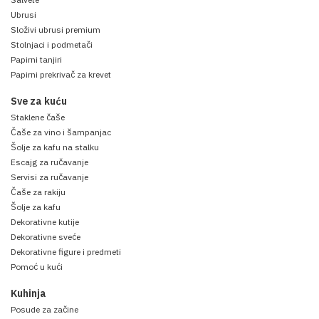
Ubrusi
Složivi ubrusi premium
Stolnjaci i podmetači
Papirni tanjiri
Papirni prekrivač za krevet
Sve za kuću
Staklene čaše
Čaše za vino i šampanjac
Šolje za kafu na stalku
Escajg za ručavanje
Servisi za ručavanje
Čaše za rakiju
Šolje za kafu
Dekorativne kutije
Dekorativne sveće
Dekorativne figure i predmeti
Pomoć u kući
Kuhinja
Posude za začine