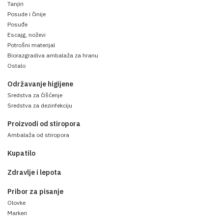
Tanjiri
Posude i činije
Posuđe
Escajg, noževi
Potrošni materijal
Biorazgradiva ambalaža za hranu
Ostalo
Održavanje higijene
Sredstva za čišćenje
Sredstva za dezinfekciju
Proizvodi od stiropora
Ambalaža od stiropora
Kupatilo
Zdravlje i lepota
Pribor za pisanje
Olovke
Markeri