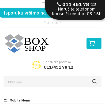
Pratite nas:
011 451 78 12
Naručite telefonom
Isporuku vršimo na teritoriji Republike Srbije
Korisnički centar: 08-16h
Moj nalog
Korisnička podrška
011/451 78 12
Mobile Menu