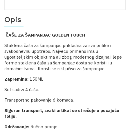
Opis
ČAŠE ZA ŠAMPANJAC GOLDEN TOUCH
Staklena čaša za šampanjac prikladna za sve prilike i
svakodnevnu upotrebu. Najveću primenu ima u
ugostiteljskim objektima ali zbog modernog dizajna i lepe
forme staklena čaša za šampanjac dosta se koristi i u
domaćinstvima. Koristi se isključivo za šampanjac.
Zapremina:
150ML
Set sadrzi 4 čaše.
Transportno pakovanje 6 komada.
Siguran transport, svaki artikal se strečuje u pucajuću
foliju.
Održavanje:
Ručno pranje.