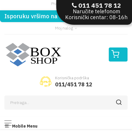
Pratite nas:
011 451 78 12
Naručite telefonom
Isporuku vršimo na teritoriji Republike Srbije
Korisnički centar: 08-16h
Moj nalog
Korisnička podrška
011/451 78 12
Mobile Menu