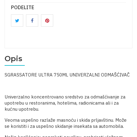
PODELITE
Opis
SGRASSATORE ULTRA 750ML UNIVERZALNI ODMAŠĆIVAČ
Univerzalno koncentrovano sredstvo za odmašćivanje za
upotrebu u restoranima, hotelima, radionicama ali i za
kućnu upotrebu.
Veoma uspešno razlaže masnoću i skida prljavštinu. Može
se koristiti i za uspešno skidanje insekata sa automobila.