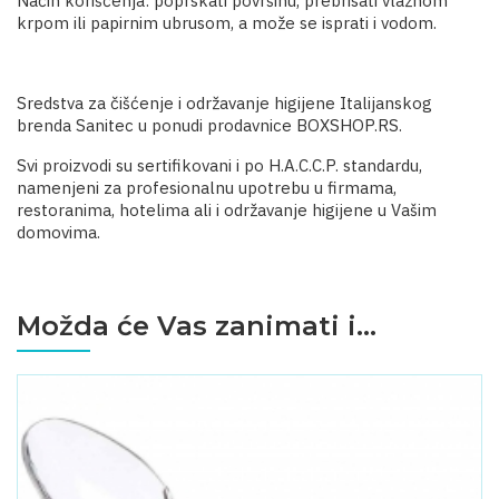
Način korišćenja: poprskati površinu, prebrisati vlažnom
krpom ili papirnim ubrusom, a može se isprati i vodom.
Sredstva za čišćenje i održavanje higijene Italijanskog
brenda Sanitec u ponudi prodavnice BOXSHOP.RS.
Svi proizvodi su sertifikovani i po H.A.C.C.P. standardu,
namenjeni za profesionalnu upotrebu u firmama,
restoranima, hotelima ali i održavanje higijene u Vašim
domovima.
Možda će Vas zanimati i...