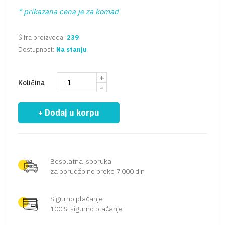
* prikazana cena je za komad
Šifra proizvoda:
239
Dostupnost:
Na stanju
+
Količina
-
+ Dodaj u korpu
Besplatna isporuka
za porudžbine preko 7.000 din
Sigurno plaćanje
100% sigurno plaćanje