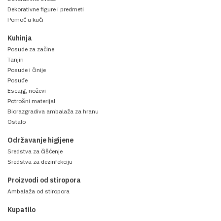
Dekorativne figure i predmeti
Pomoć u kući
Kuhinja
Posude za začine
Tanjiri
Posude i činije
Posuđe
Escajg, noževi
Potrošni materijal
Biorazgradiva ambalaža za hranu
Ostalo
Održavanje higijene
Sredstva za čišćenje
Sredstva za dezinfekciju
Proizvodi od stiropora
Ambalaža od stiropora
Kupatilo