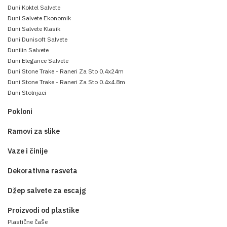
Duni Koktel Salvete
Duni Salvete Ekonomik
Duni Salvete Klasik
Duni Dunisoft Salvete
Dunilin Salvete
Duni Elegance Salvete
Duni Stone Trake - Raneri Za Sto 0.4x24m
Duni Stone Trake - Raneri Za Sto 0.4x4.8m
Duni Stolnjaci
Pokloni
Ramovi za slike
Vaze i činije
Dekorativna rasveta
Džep salvete za escajg
Proizvodi od plastike
Plastične čaše