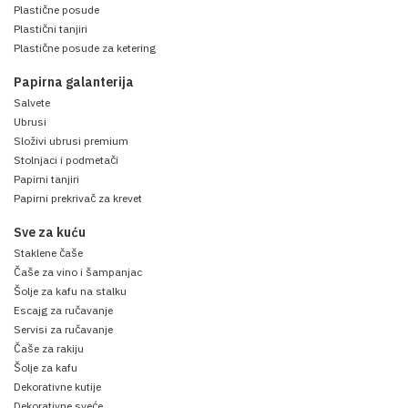
Plastične posude
Plastični tanjiri
Plastične posude za ketering
Papirna galanterija
Salvete
Ubrusi
Složivi ubrusi premium
Stolnjaci i podmetači
Papirni tanjiri
Papirni prekrivač za krevet
Sve za kuću
Staklene čaše
Čaše za vino i šampanjac
Šolje za kafu na stalku
Escajg za ručavanje
Servisi za ručavanje
Čaše za rakiju
Šolje za kafu
Dekorativne kutije
Dekorativne sveće