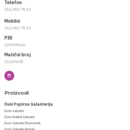
Telefon
011/451 78 12
Mobilni
011/451 78 12
PIB
109909666
Matični broj
21265608
Proizvodi
Duni Papirna Galanterija
Duni salvete
Duni Koktel Salvete
Duni Salvete Ekonomik
Duni Salvete Klasik