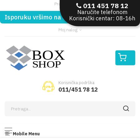
Pratite nas:
011 451 78 12
Naručite telefonom
Isporuku vršimo na teritoriji Republike Srbije
Korisnički centar: 08-16h
Moj nalog
Korisnička podrška
011/451 78 12
Mobile Menu