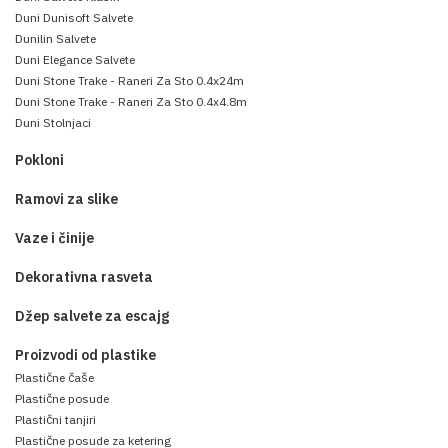
Duni Dunisoft Salvete
Dunilin Salvete
Duni Elegance Salvete
Duni Stone Trake - Raneri Za Sto 0.4x24m
Duni Stone Trake - Raneri Za Sto 0.4x4.8m
Duni Stolnjaci
Pokloni
Ramovi za slike
Vaze i činije
Dekorativna rasveta
Džep salvete za escajg
Proizvodi od plastike
Plastične čaše
Plastične posude
Plastični tanjiri
Plastične posude za ketering