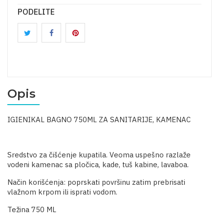
PODELITE
Opis
IGIENIKAL BAGNO 750ML ZA SANITARIJE, KAMENAC
Sredstvo za čišćenje kupatila. Veoma uspešno razlaže
vodeni kamenac sa pločica, kade, tuš kabine, lavaboa.
Način korišćenja: poprskati površinu zatim prebrisati
vlažnom krpom ili isprati vodom.
Težina 750 ML