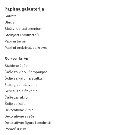
Papirna galanterija
Salvete
Ubrusi
Složivi ubrusi premium
Stolnjaci i podmetači
Papirni tanjiri
Papirni prekrivač za krevet
Sve za kuću
Staklene čaše
Čaše za vino i šampanjac
Šolje za kafu na stalku
Escajg za ručavanje
Servisi za ručavanje
Čaše za rakiju
Šolje za kafu
Dekorativne kutije
Dekorativne sveće
Dekorativne figure i predmeti
Pomoć u kući