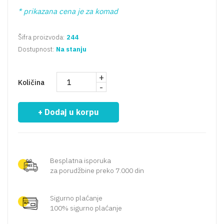
* prikazana cena je za komad
Šifra proizvoda:
244
Dostupnost:
Na stanju
+
Količina
-
+ Dodaj u korpu
Besplatna isporuka
za porudžbine preko 7.000 din
Sigurno plaćanje
100% sigurno plaćanje