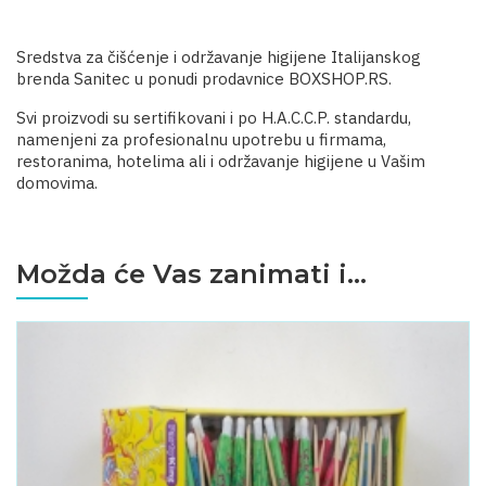
Sredstva za čišćenje i održavanje higijene Italijanskog
brenda Sanitec u ponudi prodavnice BOXSHOP.RS.
Svi proizvodi su sertifikovani i po H.A.C.C.P. standardu,
namenjeni za profesionalnu upotrebu u firmama,
restoranima, hotelima ali i održavanje higijene u Vašim
domovima.
Možda će Vas zanimati i...