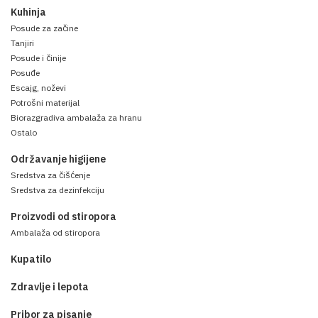
Kuhinja
Posude za začine
Tanjiri
Posude i činije
Posuđe
Escajg, noževi
Potrošni materijal
Biorazgradiva ambalaža za hranu
Ostalo
Održavanje higijene
Sredstva za čišćenje
Sredstva za dezinfekciju
Proizvodi od stiropora
Ambalaža od stiropora
Kupatilo
Zdravlje i lepota
Pribor za pisanje