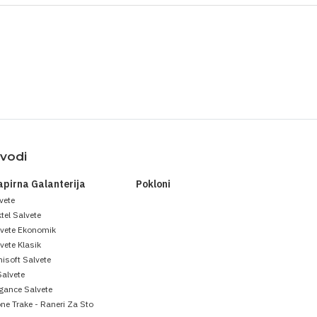
zvodi
apirna Galanterija
Pokloni
vete
tel Salvete
lvete Ekonomik
vete Klasik
isoft Salvete
Salvete
gance Salvete
ne Trake - Raneri Za Sto