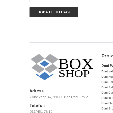
DODAJTE UTISAK
Proi
Duni P
Duni sal
Duni Kok
Duni Sa
Duni Sal
Adresa
Duni Dun
Viline vode 47, 11000 Beograd, Srbija
Dunilin 
Duni Ele
Telefon
Duni Sto
011/451 78 12