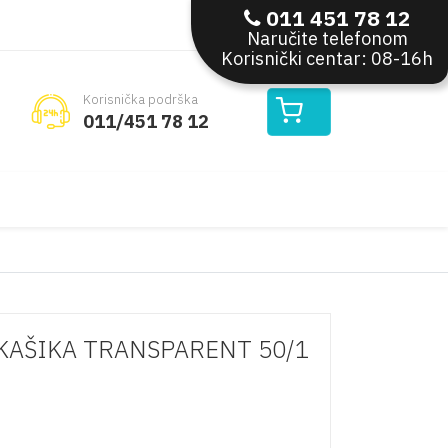
011 451 78 12
Moj nalog
Naručite telefonom
Korisnički centar: 08-16h
Korisnička podrška
011/451 78 12
 KAŠIKA TRANSPARENT 50/1