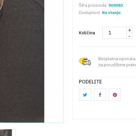
Šifra proizvoda:
969083
Dostupnost:
Na stanju
+
Količina
-
Besplatna isporuka
za porudžbine preko
PODELITE