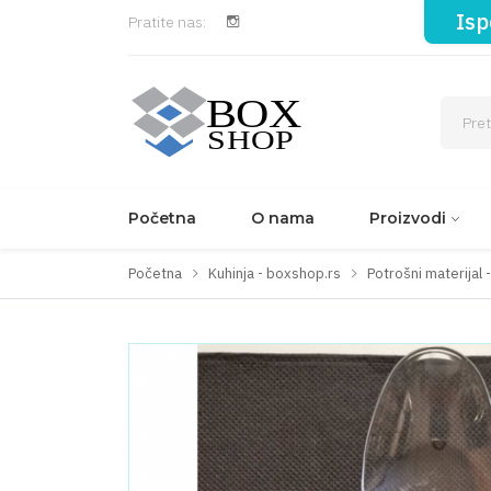
Isp
Pratite nas:
Početna
O nama
Proizvodi
Početna
Kuhinja - boxshop.rs
Potrošni materijal 