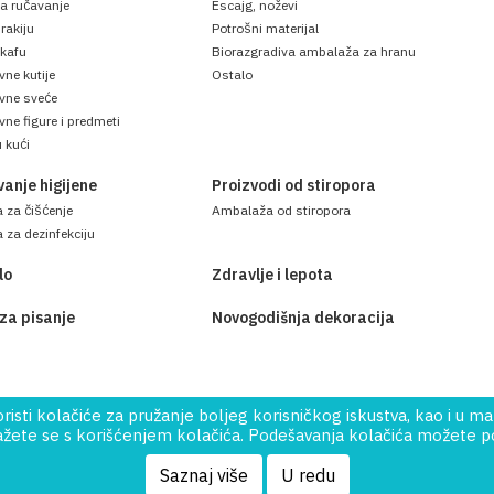
za ručavanje
Escajg, noževi
rakiju
Potrošni materijal
 kafu
Biorazgradiva ambalaža za hranu
vne kutije
Ostalo
ivne sveće
vne figure i predmeti
 kući
anje higijene
Proizvodi od stiropora
 za čišćenje
Ambalaža od stiropora
 za dezinfekciju
lo
Zdravlje i lepota
 za pisanje
Novogodišnja dekoracija
sti kolačiće za pružanje boljeg korisničkog iskustva, kao i u ma
ete se s korišćenjem kolačića. Podešavanja kolačića možete pod
 Reserved.
Saznaj više
U redu