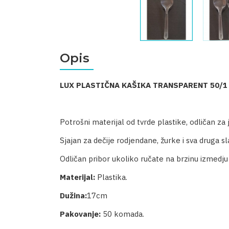
Opis
LUX PLASTIČNA KAŠIKA TRANSPARENT 50/1
Potrošni materijal od tvrde plastike, odličan z
Sjajan za dečije rodjendane, žurke i sva druga sla
Odličan pribor ukoliko ručate na brzinu izmedju
Materijal:
Plastika.
Dužina:
17cm
Pakovanje:
50 komada.