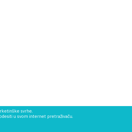
rketinške svrhe.
esiti u svom internet pretraživaču.
Uslovi kupovine
Kako kupiti?