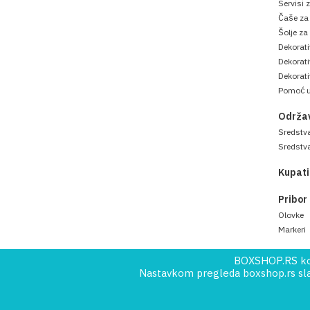
Servisi 
Čaše za 
Šolje za
Dekorati
Dekorat
Dekorati
Pomoć u
Održav
Sredstva
Sredstva
Kupati
Pribor
Olovke
Markeri
BOXSHOP.RS kori
Nastavkom pregleda boxshop.rs slaž
Copyright © 2019
Norma Reclamare
. All Right