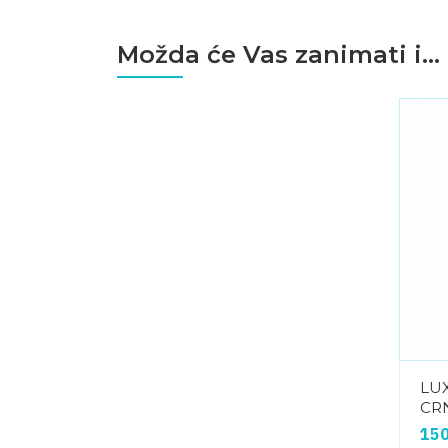
Možda će Vas zanimati i...
LUX
CRN
15