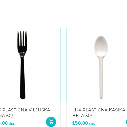
 PLASTIČNA VILJUŠKA
LUX PLASTIČNA KAŠIKA
A 50/1
BELA 50/1
0,00
150,00
din.
din.