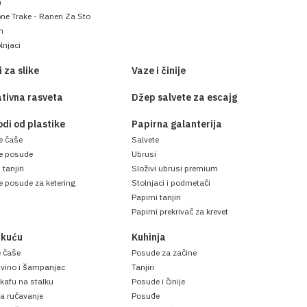
m
ne Trake - Raneri Za Sto
m
lnjaci
 za slike
Vaze i činije
tivna rasveta
Džep salvete za escajg
odi od plastike
Papirna galanterija
e čaše
Salvete
ne posude
Ubrusi
 tanjiri
Složivi ubrusi premium
e posude za ketering
Stolnjaci i podmetači
Papirni tanjiri
Papirni prekrivač za krevet
 kuću
Kuhinja
e čaše
Posude za začine
 vino i šampanjac
Tanjiri
 kafu na stalku
Posude i činije
a ručavanje
Posuđe