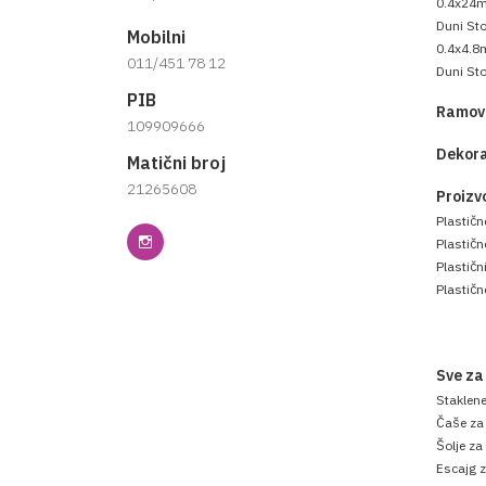
0.4x24
Duni Sto
Mobilni
0.4x4.8
011/451 78 12
Duni Sto
PIB
Ramovi
109909666
Dekora
Matični broj
21265608
Proizv
Plastičn
Plastič
Plastični
Plastičn
Sve za
Staklen
Čaše za
Šolje za
Escajg z