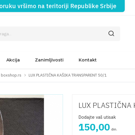
oruku vršimo na teritoriji Republike Srbije
Akcija
Zanimljivosti
Kontakt
- boxshop.rs
LUX PLASTIČNA KAŠIKA TRANSPARENT 50/1
LUX PLASTIČNA
Dodajte vaš utisak
150,00
din.