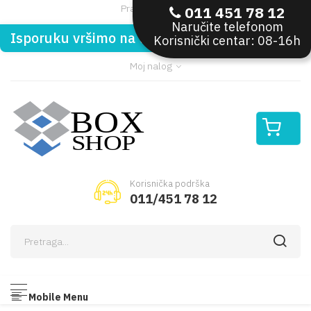
Pratite nas:
011 451 78 12
Naručite telefonom
Isporuku vršimo na teritoriji Republike Srbije
Korisnički centar: 08-16h
Moj nalog
Korisnička podrška
011/451 78 12
Mobile Menu