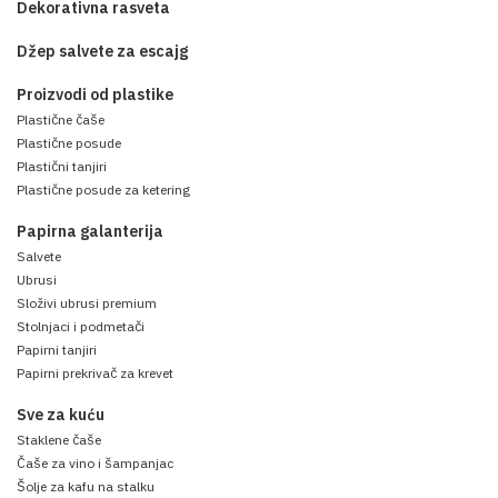
Dekorativna rasveta
Džep salvete za escajg
Proizvodi od plastike
Plastične čaše
Plastične posude
Plastični tanjiri
Plastične posude za ketering
Papirna galanterija
Salvete
Ubrusi
Složivi ubrusi premium
Stolnjaci i podmetači
Papirni tanjiri
Papirni prekrivač za krevet
Sve za kuću
Staklene čaše
Čaše za vino i šampanjac
Šolje za kafu na stalku