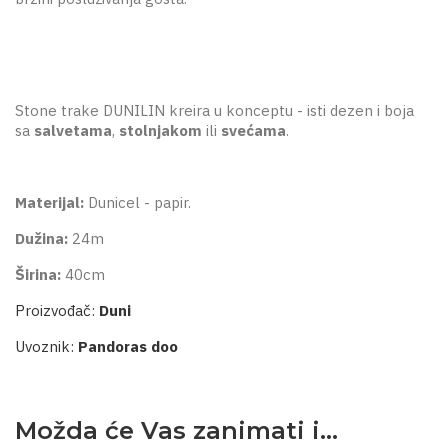
Stone trake DUNILIN kreira u konceptu - isti dezen i boja
sa
salvetama
,
stolnjakom
ili
svećama
.
Materijal:
Dunicel - papir.
Dužina:
24m
Širina:
40cm
Proizvođač:
Duni
Uvoznik:
Pandoras doo
Možda će Vas zanimati i...