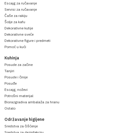
Escajg za ručavanje
Servisi za ručavanje
Čaše za rakiju
Šolje za kafu
Dekorativne kutije
Dekorativne sveće
Dekorativne figure i predmeti
Pomoć u kući
Kuhinja
Posude za začine
Tanjiri
Posude i činije
Posuđe
Escajg, noževi
Potrošni materijal
Biorazgradiva ambalaža za hranu
Ostalo
Održavanje higijene
Sredstva za čišćenje
Sredstva za dezinfekciju