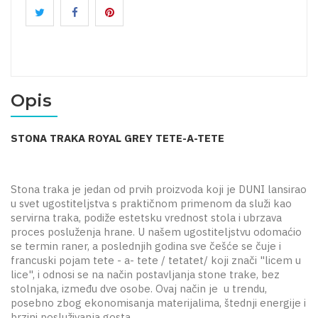
Opis
STONA TRAKA ROYAL GREY TETE-A-TETE
Stona traka je jedan od prvih proizvoda koji je DUNI lansirao
u svet ugostiteljstva s praktičnom primenom da služi kao
servirna traka, podiže estetsku vrednost stola i ubrzava
proces posluženja hrane. U našem ugostiteljstvu odomaćio
se termin raner, a poslednjih godina sve češće se čuje i
francuski pojam tete - a- tete / tetatet/ koji znači "licem u
lice", i odnosi se na način postavljanja stone trake, bez
stolnjaka, između dve osobe. Ovaj način je u trendu,
posebno zbog ekonomisanja materijalima, štednji energije i
brzini posluživanja gosta.